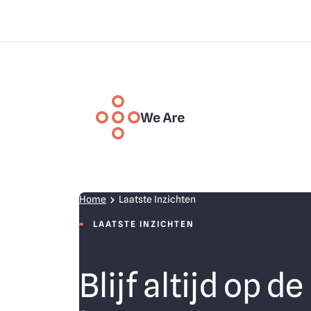
Overslaan en naar de inhoud gaan
We are
Deelnemen
Voor burgers
Your data, your life
Voor professionele partners
Laatste inzichten
Afsprakenkader
Home
Laatste Inzichten
Technologie
Mijn toegang
LAATSTE INZICHTEN
Over ons
Contacteer ons
Blijf altijd op de