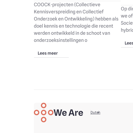
COOCK-projecten (Collectieve
Op di
Kennisverspreiding en Collectief
we of
Onderzoek en Ontwikkeling) hebben als
Socie
doel kennis en technologie die recent
hybri
werden ontwikkeld in de schoot van
onderzoeksinstellingen o
Lee
Lees meer
We are
Your data, your life
Dutch