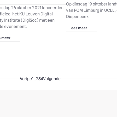
Op dinsdag 19 oktober landt
nsdag 26 oktober 2021 lanceerden
van POM Limburg in UCLL,
ficieel het KU Leuven Digital
Diepenbeek.
ty Institute (DigiSoc) met een
de evenement.
Lees meer
s meer
Vorige
1
…
2
3
4
Volgende
Eerste pagina
Pagina
Huidige pagina
Pagina