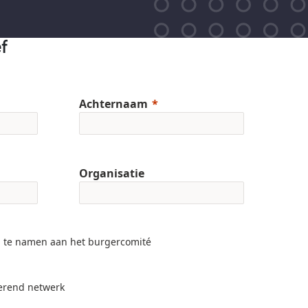
ef
Achternaam
Organisatie
l te namen aan het burgercomité
 lerend netwerk