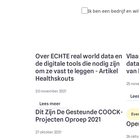
Ik ben een bedrijf en w
Over ECHTE real world data en
Vlaa
de digitale tools die nodig zijn
data
om ze vast te leggen - Artikel
van 
Healthskouts
25 nov
30 november 2021
Lee
Lees meer
Dit Zijn De Gesteunde COOCK-
Eve
Projecten Oproep 2021
Ope
27 oktober 2021
26 okto