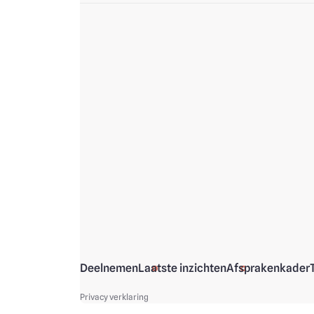
Deelnemen
Laatste inzichten
Afsprakenkader
Privacy verklaring