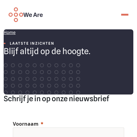
Overslaan en naar de inhoud gaan
We are
Your data, your life
Laatste Inzichten
Home
LAATSTE INZICHTEN
Blijf altijd op de hoogte.
Deelnemen
Voor burgers
Voor professionele partners
Laatste inzichten
Afsprakenkader
Technologie
Schrijf je in op onze nieuwsbrief
Mijn toegang
Over ons
Contacteer ons
Voornaam