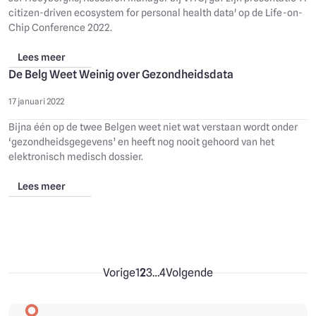
citizen-driven ecosystem for personal health data' op de Life-on-
Chip Conference 2022.
Lees meer
De Belg Weet Weinig over Gezondheidsdata
17 januari 2022
Bijna één op de twee Belgen weet niet wat verstaan wordt onder
‘gezondheidsgegevens’ en heeft nog nooit gehoord van het
elektronisch medisch dossier.
Lees meer
Vorige
1
2
3
…
4
Volgende
Pagina
Huidige pagina
Pagina
Laatste pagina