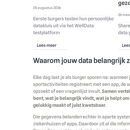
gez
05 augustus 2026
26 maa
Eerste burgers testen hun persoonlijke
datakluis uit via het WellData
Share
testplatform
data
Lees meer
Lee
Waarom jouw data belangrijk z
Elke dag laat je als burger sporen na: wanneer j
sportactiviteiten registreert met een app, de s
opzoekt of een vragenlijst invult.
Samen vertell
bent, wat je belangrijk vindt, wat je helpt om
gelukkig maakt of juist kwetsbaar
.
Die gegevens belanden echter in aparte syste
ziekenhuizen of apps. Daardoor zit al die infor