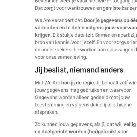
Bovendien weet je vaak niet wie er toegang to
Dat zorgt voor wantrouwen en gemiste kansen
We Are verandert dat.
Door je gegevens op éé
verbinden en te delen volgens jouw voorwaa
krijgen
. Elk stukje data telt. Samen en apart z
bron van kennis. Voor jezelf. En voor zorgverl
en onderzoekers die werken aan oplossingen di
voor onze samenleving.
Jij beslist, niemand anders
Met We Are
hou jij de regie
. Jij bepaalt zelf wie
jouw gegevens mag gebruiken en waarvoor.
Gegevens worden alleen gedeeld met jouw
toestemming en volgens duidelijke ethische
afspraken.
Zo kunnen jouw gegevens, als jij dat wil,
veilig
en doelgericht worden (her)gebruikt
voor