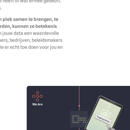
e heeft of wat ermee gebeurt.
.
n plek samen te brengen, te
rden, kunnen ze betekenis
ijn jouw data een waardevolle
eners, bedrijven, beleidsmakers
e er echt toe doen voor jou en
Image