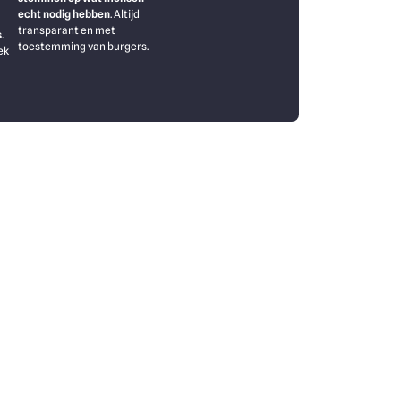
echt nodig hebben
. Altijd
transparant en met
s
.
toestemming van burgers.
ek