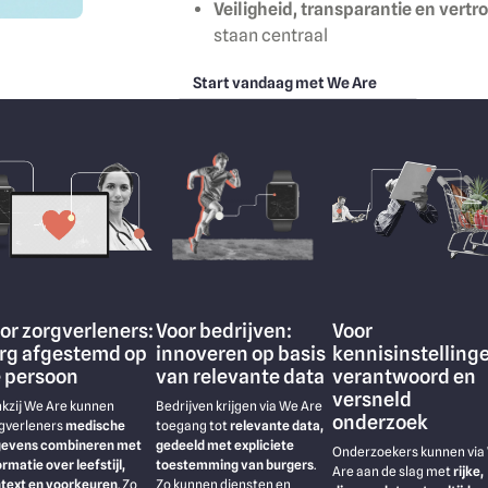
Veiligheid, transparantie en vert
staan centraal
Start vandaag met We Are
age
Image
Image
Voor bedrijven:
or zorgverleners:
Voor
innoveren op basis
rg afgestemd op
kennisinstelling
van relevante data
 persoon
verantwoord en
versneld
Bedrijven krijgen via We Are
kzij We Are kunnen
onderzoek
toegang tot
relevante data,
gverleners
medische
gedeeld met expliciete
evens combineren met
Onderzoekers kunnen via
toestemming van burgers
.
ormatie over leefstijl,
Are aan de slag met
rijke,
Zo kunnen diensten en
text en voorkeuren
. Zo