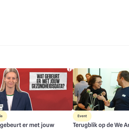
e
Image
ia
Event
gebeurt er met jouw
Terugblik op de We A