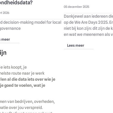
ondheidsdata?
05 december 2025
rt 2026
Dankjewel aan iedereen die
d decision-making model for local
op de We Are Days 2025. En
 governance
niet bij kon zijn: dit zijn de
en wat we meenemen als v
s meer
Lees meer
ijn
e iets koopt, je
nelste route naar je werk
en al die data iets over wie je
 je goed te voelen, wat je
men van bedrijven, overheden,
matie over jou verspreid.