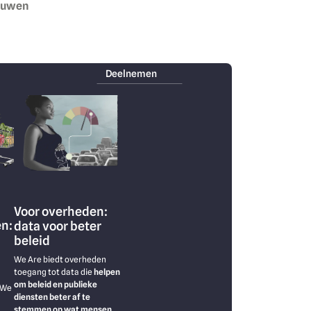
rouwen
Deelnemen
Image
Voor overheden:
en:
data voor beter
beleid
We Are biedt overheden
toegang tot data die
helpen
om beleid en publieke
 We
diensten beter af te
stemmen op wat mensen