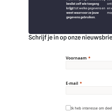
beslist zelf wie toegang
ont
krijgt
tot welke gegevens en
en 
weet waarvoor ze jouw
mog
gegevens gebruiken
.
Schrijf je in op onze nieuwsbri
Voornaam
E-mail
Ik heb interesse om dee