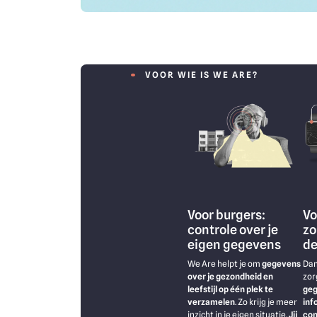
VOOR WIE IS WE ARE?
Image
Im
Voor burgers:
Vo
controle over je
zo
eigen gegevens
de
We Are helpt je om
gegevens
Dan
over je gezondheid en
zor
leefstijl op één plek te
geg
verzamelen
. Zo krijg je meer
inf
inzicht in je eigen situatie.
Jij
con