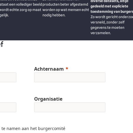
diverse datasets, altijd
producten beter afgestemd
staat een vollediger beeld
gedeeld met expliciete
worden op wat mensen echt
wordt echte zorg op maat
toestemming van burger
nodig hebben.
elijk.
Zo wordt gericht onderzo
versneld, zonder zelf
gegevens te moeten
verzamelen.
ef
Achternaam
Organisatie
l te namen aan het burgercomité