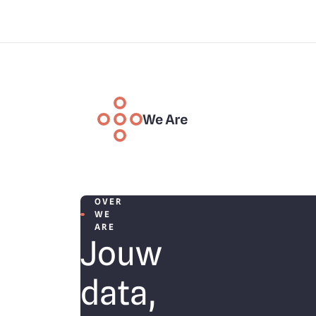
Overslaan en naar de inhoud gaan
We are
Deelnemen
Voor burgers
Your data, your life
Voor professionele partners
Laatste inzichten
Afsprakenkader
OVER
Technologie
WE
Mijn toegang
ARE
Jouw
Over ons
Contacteer ons
data,